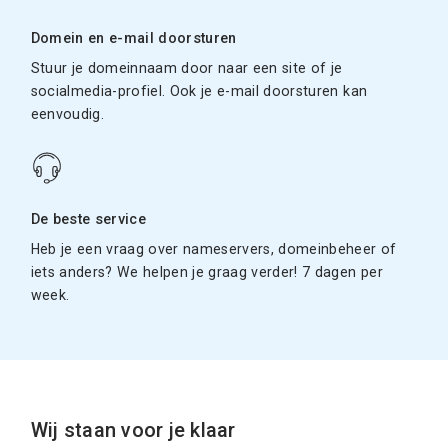
Domein en e-mail doorsturen
Stuur je domeinnaam door naar een site of je
socialmedia-profiel. Ook je e-mail doorsturen kan
eenvoudig.
De beste service
Heb je een vraag over nameservers, domeinbeheer of
iets anders? We helpen je graag verder! 7 dagen per
week.
Wij staan voor je klaar